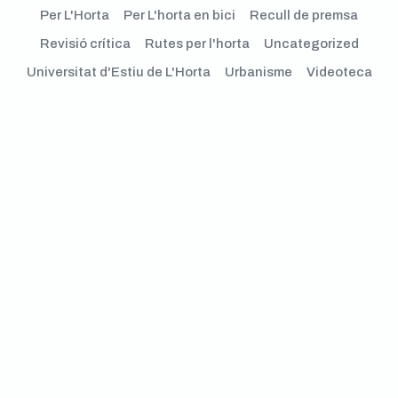
Per L'Horta
Per L'horta en bici
Recull de premsa
Revisió crítica
Rutes per l'horta
Uncategorized
Universitat d'Estiu de L'Horta
Urbanisme
Videoteca
Campanya d’al·legacions.S’oposem a la
Turistificació de l’horta de la ciutat de València.