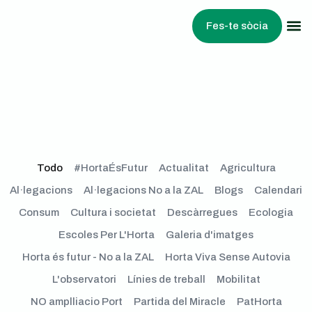
Fes-te sòcia
Treballem
Todo
#HortaÉsFutur
Actualitat
Agricultura
Al·legacions
Al·legacions No a la ZAL
Blogs
Calendari
Consum
Cultura i societat
Descàrregues
Ecologia
Escoles Per L'Horta
Galeria d'imatges
Horta és futur - No a la ZAL
Horta Viva Sense Autovia
L'observatori
Línies de treball
Mobilitat
NO amplliacio Port
Partida del Miracle
PatHorta