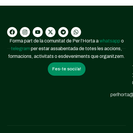
Forma part de la comunitat de Per l’Horta a
whatsapp
o
telegram
per estar assabentada de totes les accions,
formacions, activitats o esdeveniments que organitzem.
Fes-te soci/a!
perlhorta@