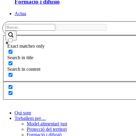
Formació i difusió
Actua
Exact matches only
Search in title
Search in content
Qui som
Treballem per…
Model alimentari just
Protecció del territori
Formació i difusió