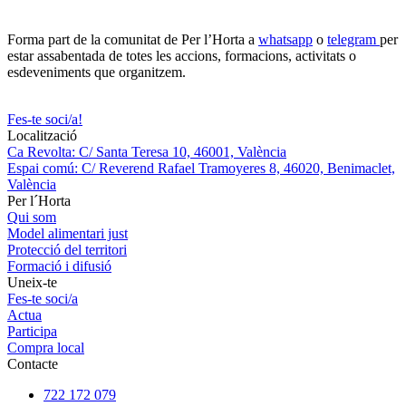
Forma part de la comunitat de Per l’Horta a
whatsapp
o
telegram
per
estar assabentada de totes les accions, formacions, activitats o
esdeveniments que organitzem.
Fes-te soci/a!
Localització
Ca Revolta: C/ Santa Teresa 10, 46001, València
Espai comú: C/ Reverend Rafael Tramoyeres 8, 46020, Benimaclet,
València
Per l´Horta
Qui som
Model alimentari just
Protecció del territori
Formació i difusió
Uneix-te
Fes-te soci/a
Actua
Participa
Compra local
Contacte
722 172 079