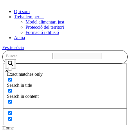
Qui som
Treballem per…
Model alimentari just
Protecció del territori
Formació i difusió
Actua
Fes-te sòcia
Exact matches only
Search in title
Search in content
Home