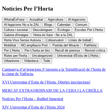
Notícies Per l’Horta
#HortaÉsFutur
Actualitat
Agricultura
Al·legacions
Al·legacions No a la ZAL
Blogs
Calendari
Consum
Cultura i societat
Descàrregues
Ecologia
Escoles Per L'Horta
Galeria d'imatges
Horta és futur - No a la ZAL
Horta Viva Sense Autovia
L'observatori
Línies de treball
Mobilitat
NO amplliacio Port
Partida del Miracle
PatHorta
Per L'Horta
Per L'horta en bici
Recull de premsa
Revisió crítica
Rutes per l'horta
Uncategorized
Universitat d'Estiu de L'Horta
Urbanisme
Videoteca
Todo
Campanya d’al·legacions.S’oposem a la Turistificació de l’horta de
la ciutat de València.
XVI Universitat d’Estiu de l’Horta. Obertes inscripcions!
MERCAT EXTRAORDINARI DE LA CEBA I LA CREÏLLA
Notícies Per l’Horta – Butlletí bimestral
XIV Universitat d’Estiu de l’Horta 2024