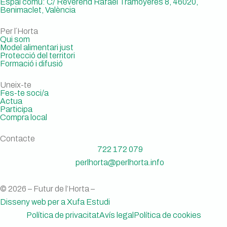
Espai comú: C/ Reverend Rafael Tramoyeres 8, 46020,
Benimaclet, València
Per l´Horta
Qui som
Model alimentari just
Protecció del territori
Formació i difusió
Uneix-te
Fes-te soci/a
Actua
Participa
Compra local
Contacte
722 172 079
perlhorta@perlhorta.info
© 2026 – Futur de l’Horta –
Disseny web per a Xufa Estudi
Política de privacitat
Avís legal
Política de cookies