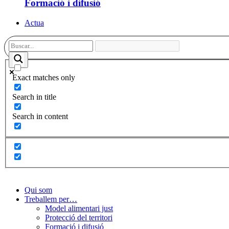
Formació i difusió
Actua
Exact matches only
Search in title
Search in content
Qui som
Treballem per…
Model alimentari just
Protecció del territori
Formació i difusió