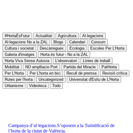
#HortaÉsFutur
Actualitat
Agricultura
Al·legacions
Al·legacions No a la ZAL
Blogs
Calendari
Consum
Cultura i societat
Descàrregues
Ecologia
Escoles Per L'Horta
Galeria d'imatges
Horta és futur - No a la ZAL
Horta Viva Sense Autovia
L'observatori
Línies de treball
Mobilitat
NO amplliacio Port
Partida del Miracle
PatHorta
Per L'Horta
Per L'horta en bici
Recull de premsa
Revisió crítica
Rutes per l'horta
Uncategorized
Universitat d'Estiu de L'Horta
Urbanisme
Videoteca
Todo
Campanya d’al·legacions.S’oposem a la Turistificació de
l’horta de la ciutat de València.