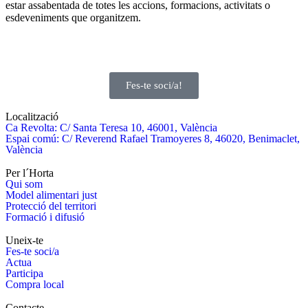
estar assabentada de totes les accions, formacions, activitats o
esdeveniments que organitzem.
Fes-te soci/a!
Localització
Ca Revolta: C/ Santa Teresa 10, 46001, València
Espai comú: C/ Reverend Rafael Tramoyeres 8, 46020, Benimaclet,
València
Per l´Horta
Qui som
Model alimentari just
Protecció del territori
Formació i difusió
Uneix-te
Fes-te soci/a
Actua
Participa
Compra local
Contacte