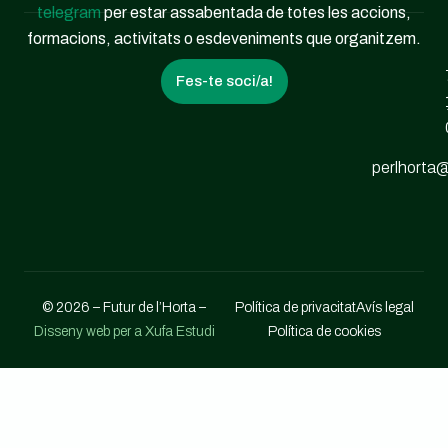
telegram
per estar assabentada de totes les accions,
formacions, activitats o esdeveniments que organitzem.
Fes-te soci/a!
perlhorta@
© 2026 – Futur de l’Horta –
Política de privacitat
Avís legal
Disseny web per a Xufa Estudi
Política de cookies