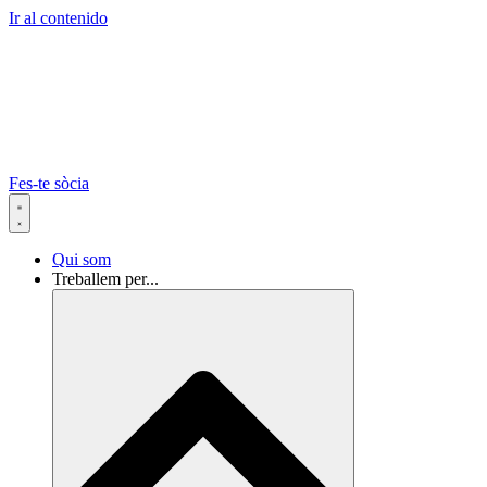
Ir al contenido
Fes-te sòcia
Qui som
Treballem per...