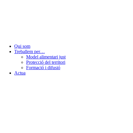
Qui som
Treballem per…
Model alimentari just
Protecció del territori
Formació i difusió
Actua