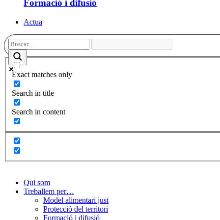
Formació i difusió
Actua
Exact matches only
Search in title
Search in content
Qui som
Treballem per…
Model alimentari just
Protecció del territori
Formació i difusió