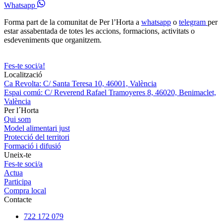
Whatsapp
Forma part de la comunitat de Per l’Horta a
whatsapp
o
telegram
per
estar assabentada de totes les accions, formacions, activitats o
esdeveniments que organitzem.
Fes-te soci/a!
Localització
Ca Revolta: C/ Santa Teresa 10, 46001, València
Espai comú: C/ Reverend Rafael Tramoyeres 8, 46020, Benimaclet,
València
Per l´Horta
Qui som
Model alimentari just
Protecció del territori
Formació i difusió
Uneix-te
Fes-te soci/a
Actua
Participa
Compra local
Contacte
722 172 079