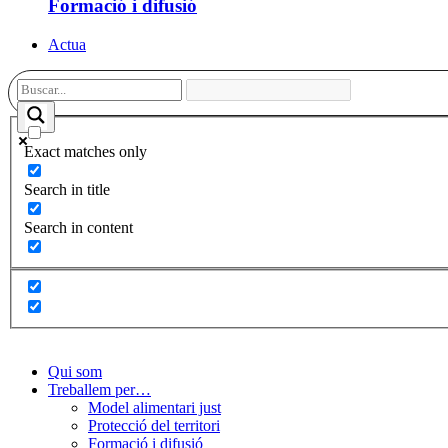
Formació i difusió
Actua
Exact matches only
Search in title
Search in content
Qui som
Treballem per…
Model alimentari just
Protecció del territori
Formació i difusió