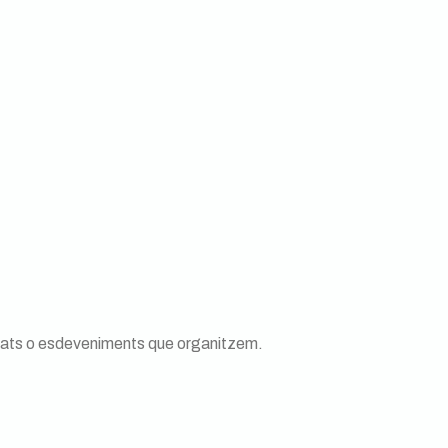
de Per l’Horta
itats o esdeveniments que organitzem.