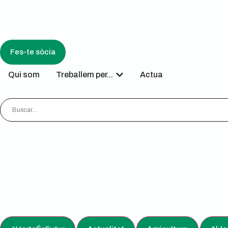
Fes-te sòcia
Qui som
Treballem per...
Actua