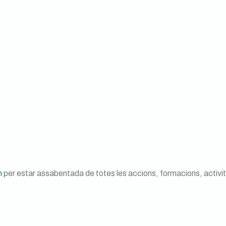
a l’Horta de València’
m
per estar assabentada de totes les accions, formacions, activ