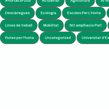
#HortaÉsFutur
Actualitat
Agricultura
Al·l
Descàrregues
Ecologia
Escoles Per L'Horta
Línies de treball
Mobilitat
NO amplliacio Port
Rutes per l'horta
Uncategorized
Universitat d'Es
Campanya d’al·legacions.S’oposem a la
Turistificació de l’horta de la ciutat de
València.