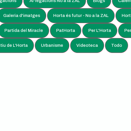
egacions
Al·legacions No a la ZAL
Blogs
Calen
Galeria d'imatges
Horta és futur - No a la ZAL
Hort
Partida del Miracle
PatHorta
Per L'Horta
Per
tiu de L'Horta
Urbanisme
Videoteca
Todo
XVI Universitat d’Estiu de l’Horta. Obertes
inscripcions!