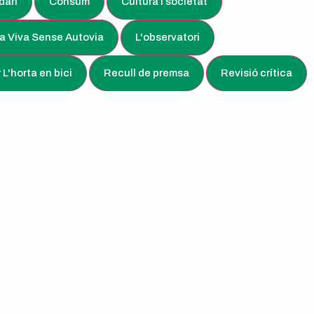
dari
Consum
Cultura i societat
a Viva Sense Autovia
L'observatori
 L'horta en bici
Recull de premsa
Revisió crítica
MERCAT EXTRAORDINARI DE LA CEBA I
LA CREÏLLA