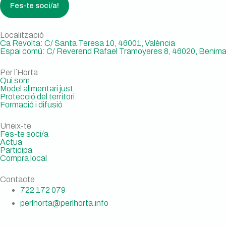
Fes-te soci/a!
Localització
Ca Revolta: C/ Santa Teresa 10, 46001, València
Espai comú: C/ Reverend Rafael Tramoyeres 8, 46020, Benimac
Per l´Horta
Qui som
Model alimentari just
Protecció del territori
Formació i difusió
Uneix-te
Fes-te soci/a
Actua
Participa
Compra local
Contacte
722 172 079
perlhorta@perlhorta.info