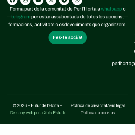
Forma part de la comunitat de Per l’Horta a
whatsapp
o
telegram
per estar assabentada de totes les accions,
formacions, activitats o esdeveniments que organitzem.
Fes-te soci/a!
perlhorta@
© 2026 – Futur de l’Horta –
Política de privacitat
Avís legal
Disseny web per a Xufa Estudi
Política de cookies