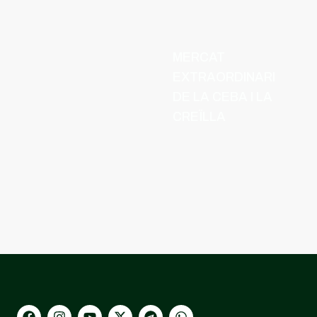
MERCAT
EXTRAORDINARI
DE LA CEBA I LA
CREÏLLA