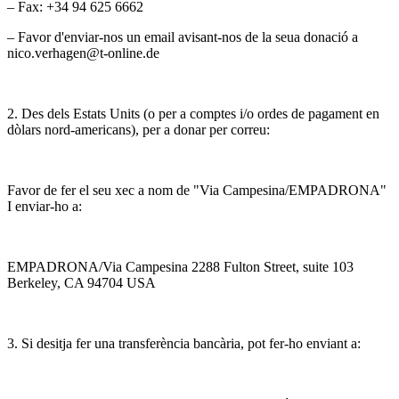
– Fax: +34 94 625 6662
– Favor d'enviar-nos un email avisant-nos de la seua donació a
nico.verhagen@t-online.de
2. Des dels Estats Units (o per a comptes i/o ordes de pagament en
dòlars nord-americans), per a donar per correu:
Favor de fer el seu xec a nom de "Via Campesina/EMPADRONA"
I enviar-ho a:
EMPADRONA/Via Campesina 2288 Fulton Street, suite 103
Berkeley, CA 94704 USA
3. Si desitja fer una transferència bancària, pot fer-ho enviant a: