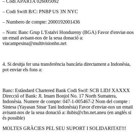
– Codi APARTA 026005092
– Codi Swift B/C: PNBP US 3N NYC
– Numbero de compte: 2000192001436
– Nom: Banc Grup L'Estalvi Hondureny (BGA) Favor d'enviar-nos
un email avisant-nos de la seua donació a:
viacampesina@multivisionhn.net
4. Si desitja fer una transferència bancària directament a Indonèsia,
pot enviar els fons a:
Banc: Estàndard Chartered Bank Codi Swif: SCB LIDJ XAXXX
Direcció of Bank: Jl. Imam Bonjol No. 17 North Sumatera,
Indonèsia. Numere de compte: 047-1-005467-2 Nom del compte :
Sintesa (Yayasan Sinar Tani Indonèsia) Favor d'enviar-nos un email
avisant-nos de la seua donació a: ilubis@cbn.net.aneu (en anglés si
és possible)
MOLTES GRÀCIES PEL SEU SUPORT I SOLIDARITAT!!!