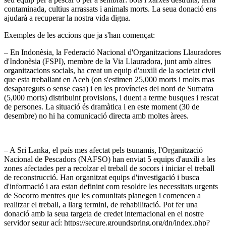
contaminada, cultius arrassats i animals morts. La seua donació ens
ajudarà a recuperar la nostra vida digna.
Exemples de les accions que ja s'han començat:
– En Indonèsia, la Federació Nacional d'Organitzacions Llauradores
d'Indonèsia (FSPI), membre de la Via Llauradora, junt amb altres
organitzacions socials, ha creat un equip d'auxili de la societat civil
que esta treballant en Aceh (on s'estimen 25,000 morts i molts mas
desapareguts o sense casa) i en les províncies del nord de Sumatra
(5,000 morts) distribuint provisions, i duent a terme busques i rescat
de persones. La situació és dramàtica i en este moment (30 de
desembre) no hi ha comunicació directa amb moltes àrees.
– A Sri Lanka, el país mes afectat pels tsunamis, l'Organització
Nacional de Pescadors (NAFSO) han enviat 5 equips d'auxili a les
zones afectades per a recolzar el treball de socors i iniciar el treball
de reconstrucció. Han organitzat equips d'investigació i busca
d'informació i ara estan definint com resoldre les necessitats urgents
de Socorro mentres que les comunitats planegen i comencen a
realitzar el treball, a llarg termini, de rehabilitació. Pot fer una
donació amb la seua targeta de credet internacional en el nostre
servidor segur ací: https://secure.groundspring.org/dn/index.php?