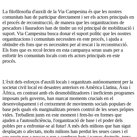
La filofilosofia d'auxili de la Via Campesina és que les nostres
comunitats han de participar directament i ser els actors principals en
el procés de reconstrucció, de manera que les organitzacions de
pescadors i llauradors han de tindre un rol principal de mobilització i
suport. Via Campesina busca donar el suport polític que les nostres
organitzacions i comunitats necessiten en este procés, i ajuda a
obtindre els fons que es necessiten per al rescat i la reconstrucció.
Els fons que es recol·lecten en esta campanya seran usats per a
enfortir les comunitats locals com els actors principals en este
procés.
L'èxit dels esforços d'auxili locals i organitzats autònomament per la
societat civil local en desastres anteriors en Amèrica Llatina, Àsia i
Àfrica, en contrast amb els desmobilitzadores i ineficients programes
imposats pels governs, han marcat moments crucials en el
desenvolupament i el creixement de moviments socials populars de
base pels quals els marginalitzats prenen control de les seues pròpies
vides. Treballem junts en este moment i fem-ho en formes que
ajuden a l'autosuficiència, l'organització de base i el poder dels
pobles per a enfrontar-se al futur! A més dels milions que han sigut
desplaçats o afectats, molts milions han perdut les seues cases i el
seu equip per a pescar o per a sembrar: bots i xarxes destruïts, terra