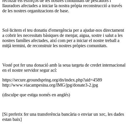
recolzar els esforços de les nostres comunitats de pescadors i
llauradors afectades a iniciar la nostra pròpia reconstrucció a través
de les nostres organitzacions de base.
Sol·licitem el teu donatiu d'emergència per a ajudar-nos directament
a cobrir les necessitats bàsiques de menjar, aigua, sostre i salut a les
nostres famílies afectades, així com per a iniciar el nostre treball a
mitjà termini, de reconstruir les nostres pròpies comunitats.
Vosté pot fer una donació amb la seua targeta de credet internacional
en el nostre servidor segur ací:
https://secure.groundspring.org/dn/index.php?aid=4589
http://www.viacampesina.org/IMG/jpg/donate3-2.jpg
(disculpe que estiga només en anglés)
[Si preferix fer una transferència bancària o enviar un xec, les dades
estan baix]