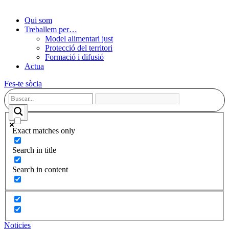
Qui som
Treballem per…
Model alimentari just
Protecció del territori
Formació i difusió
Actua
Fes-te sòcia
Exact matches only
Search in title
Search in content
Noticies