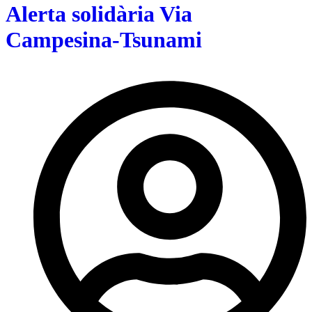
Alerta solidària Via
Campesina-Tsunami