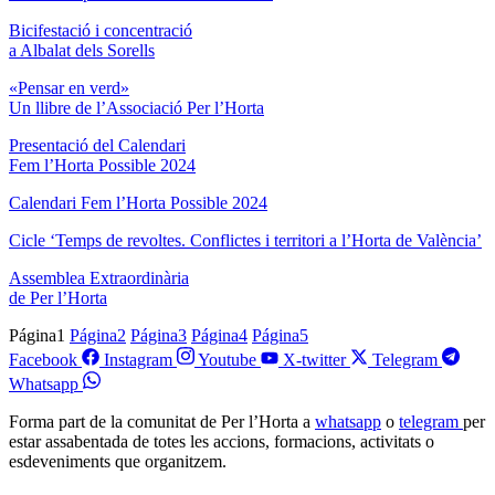
Bicifestació i concentració
a Albalat dels Sorells
«Pensar en verd»
Un llibre de l’Associació Per l’Horta
Presentació del Calendari
Fem l’Horta Possible 2024
Calendari Fem l’Horta Possible 2024
Cicle ‘Temps de revoltes. Conflictes i territori a l’Horta de València’
Assemblea Extraordinària
de Per l’Horta
Página
1
Página
2
Página
3
Página
4
Página
5
Facebook
Instagram
Youtube
X-twitter
Telegram
Whatsapp
Forma part de la comunitat de Per l’Horta a
whatsapp
o
telegram
per
estar assabentada de totes les accions, formacions, activitats o
esdeveniments que organitzem.