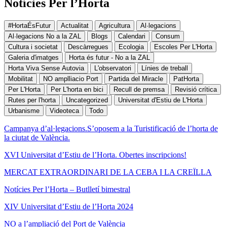
Notícies Per l’Horta
#HortaÉsFutur
Actualitat
Agricultura
Al·legacions
Al·legacions No a la ZAL
Blogs
Calendari
Consum
Cultura i societat
Descàrregues
Ecologia
Escoles Per L'Horta
Galeria d'imatges
Horta és futur - No a la ZAL
Horta Viva Sense Autovia
L'observatori
Línies de treball
Mobilitat
NO amplliacio Port
Partida del Miracle
PatHorta
Per L'Horta
Per L'horta en bici
Recull de premsa
Revisió crítica
Rutes per l'horta
Uncategorized
Universitat d'Estiu de L'Horta
Urbanisme
Videoteca
Todo
Campanya d’al·legacions.S’oposem a la Turistificació de l’horta de
la ciutat de València.
XVI Universitat d’Estiu de l’Horta. Obertes inscripcions!
MERCAT EXTRAORDINARI DE LA CEBA I LA CREÏLLA
Notícies Per l’Horta – Butlletí bimestral
XIV Universitat d’Estiu de l’Horta 2024
NO a l’ampliació del Port de València