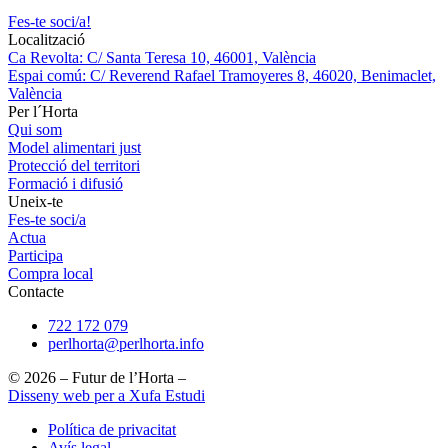
Fes-te soci/a!
Localització
Ca Revolta: C/ Santa Teresa 10, 46001, València
Espai comú: C/ Reverend Rafael Tramoyeres 8, 46020, Benimaclet,
València
Per l´Horta
Qui som
Model alimentari just
Protecció del territori
Formació i difusió
Uneix-te
Fes-te soci/a
Actua
Participa
Compra local
Contacte
722 172 079
perlhorta@perlhorta.info
© 2026 – Futur de l’Horta –
Disseny web per a Xufa Estudi
Política de privacitat
Avís legal