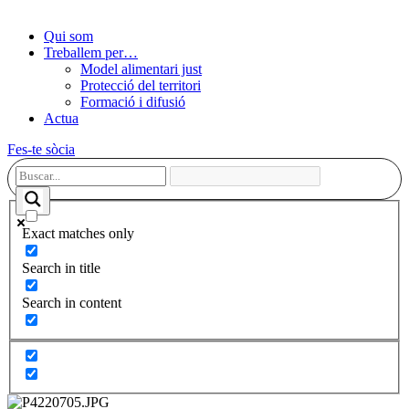
Qui som
Treballem per…
Model alimentari just
Protecció del territori
Formació i difusió
Actua
Fes-te sòcia
Exact matches only
Search in title
Search in content