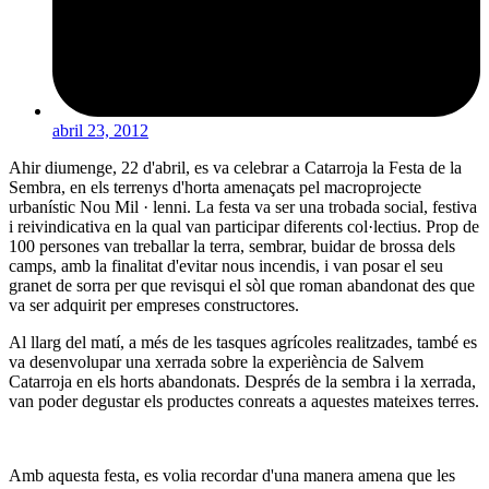
abril 23, 2012
Ahir diumenge, 22 d'abril, es va celebrar a Catarroja la Festa de la
Sembra, en els terrenys d'horta amenaçats pel macroprojecte
urbanístic Nou Mil · lenni. La festa va ser una trobada social, festiva
i reivindicativa en la qual van participar diferents col·lectius. Prop de
100 persones van treballar la terra, sembrar, buidar de brossa dels
camps, amb la finalitat d'evitar nous incendis, i van posar el seu
granet de sorra per que revisqui el sòl que roman abandonat des que
va ser adquirit per empreses constructores.
Al llarg del matí, a més de les tasques agrícoles realitzades, també es
va desenvolupar una xerrada sobre la experiència de Salvem
Catarroja en els horts abandonats. Després de la sembra i la xerrada,
van poder degustar els productes conreats a aquestes mateixes terres.
Amb aquesta festa, es volia recordar d'una manera amena que les