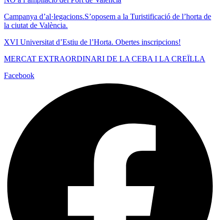
Campanya d’al·legacions.S’oposem a la Turistificació de l’horta de
la ciutat de València.
XVI Universitat d’Estiu de l’Horta. Obertes inscripcions!
MERCAT EXTRAORDINARI DE LA CEBA I LA CREÏLLA
Facebook