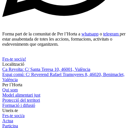
Forma part de la comunitat de Per l’Horta a
whatsapp
o
telegram
per
estar assabentada de totes les accions, formacions, activitats o
esdeveniments que organitzem.
Fes-te soci/a!
Localització
Ca Revolta: C/ Santa Teresa 10, 46001, València
Espai comú: C/ Reverend Rafael Tramoyeres 8, 46020, Benimaclet,
València
Per l´Horta
Qui som
Model alimentari just
Protecció del territori
Formació i difusió
Uneix-te
Fes-te soci/a
Actua
Participa