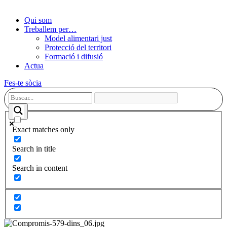
Qui som
Treballem per…
Model alimentari just
Protecció del territori
Formació i difusió
Actua
Fes-te sòcia
Exact matches only
Search in title
Search in content