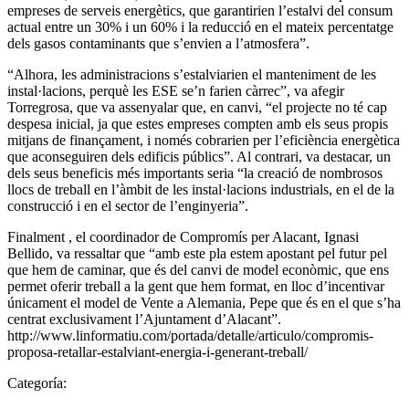
empreses de serveis energètics, que garantirien l’estalvi del consum
actual entre un 30% i un 60% i la reducció en el mateix percentatge
dels gasos contaminants que s’envien a l’atmosfera”.
“Alhora, les administracions s’estalviarien el manteniment de les
instal·lacions, perquè les ESE se’n farien càrrec”, va afegir
Torregrosa, que va assenyalar que, en canvi, “el projecte no té cap
despesa inicial, ja que estes empreses compten amb els seus propis
mitjans de finançament, i només cobrarien per l’eficiència energètica
que aconseguiren dels edificis públics”. Al contrari, va destacar, un
dels seus beneficis més importants seria “la creació de nombrosos
llocs de treball en l’àmbit de les instal·lacions industrials, en el de la
construcció i en el sector de l’enginyeria”.
Finalment , el coordinador de Compromís per Alacant, Ignasi
Bellido, va ressaltar que “amb este pla estem apostant pel futur pel
que hem de caminar, que és del canvi de model econòmic, que ens
permet oferir treball a la gent que hem format, en lloc d’incentivar
únicament el model de Vente a Alemania, Pepe que és en el que s’ha
centrat exclusivament l’Ajuntament d’Alacant”.
http://www.linformatiu.com/portada/detalle/articulo/compromis-
proposa-retallar-estalviant-energia-i-generant-treball/
Categoría: