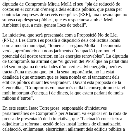
diputada de Compromís Mireia Mollà el seu “pla de reducció de
costos en el consum d’energia dels edificis públics, que passa per
contractar empreses de serveis energètics (ESE), una mesura que no
suposa cap despesa pública, que és respectuosa amb el Medi
Ambient i que, a més, genera llocs de treball”.
La iniciativa, que serà presentada com a Proposició No de Llei
(PNL) a Les Corts i es posarà a disposició dels col·lectius locals
com a moció municipal, “fomenta —segons Mollà— l’economia
verda, aprofundeix en nous jaciments d’ocupació i promou el
potencial del nostre territori en les energies renovables”. La diputada
de Compromís ha afirmat que “el govern del PP sí que ha parlat dins
del seu programa de retallades d’un cert estalvi energètic, però es
tracta d’una mesura que, tot i la seua importància, no ha estat
detallada i que entenem que es basa només en el tancament dels
edificis públics durant les vesprades”. Davant esta proposta de la
Generalitat, “Compromís vol anar més enllà i aconseguir un estalvi
molt important d’energia i de diners, ja que estem parlant de molts
milions d’euros”.
En este sentit, Isaac Torregrosa, responsable d’iniciatives
parlamentàries de Compromís per Alacant, va explicar en la roda de
prensa de presentació de la iniciativa, que “l’actuació consisteix a
adjudicar la reforma i gestió de les instal·lacions de climatització,
calefacció, enllumenat, electricitat i aïllament dels edificis públics a