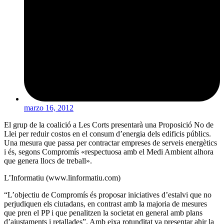
marzo 16, 2012
El grup de la coalició a Les Corts presentarà una Proposició No de
Llei per reduir costos en el consum d’energia dels edificis públics.
Una mesura que passa per contractar empreses de serveis energètics
i és, segons Compromís «respectuosa amb el Medi Ambient alhora
que genera llocs de treball».
L’Informatiu (www.linformatiu.com)
“L’objectiu de Compromís és proposar iniciatives d’estalvi que no
perjudiquen els ciutadans, en contrast amb la majoria de mesures
que pren el PP i que penalitzen la societat en general amb plans
d’ajustaments i retallades”. Amb eixa rotunditat va presentar ahir la