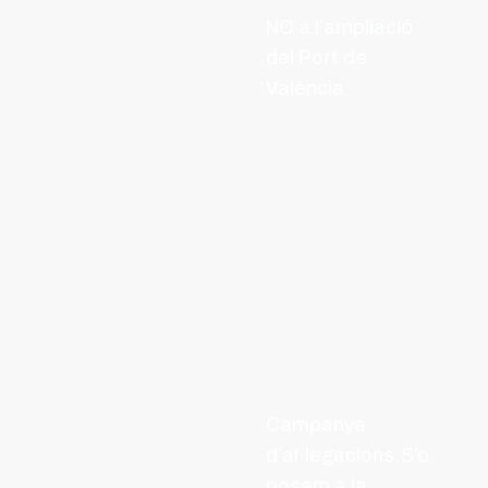
NO a l’ampliació
del Port de
València
Campanya
d’al·legacions.S’o
posem a la