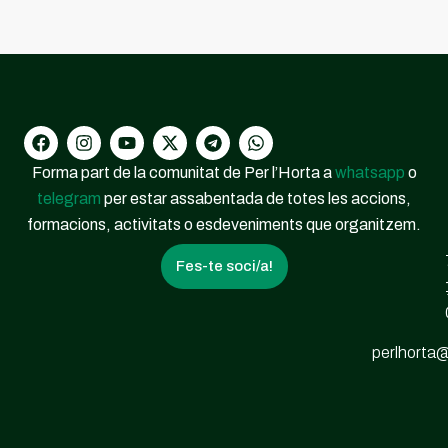
Forma part de la comunitat de Per l’Horta a
whatsapp
o
telegram
per estar assabentada de totes les accions,
formacions, activitats o esdeveniments que organitzem.
Fes-te soci/a!
perlhorta@