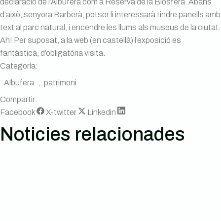
declaració de l’Albufera com a Reserva de la Biosfera. Abans
d’això, senyora Barberà, potser li interessarà tindre panells amb
text al parc natural, i encendre les llums als museus de la ciutat.
Ah! Per suposat, a la web (en castellà) l’exposició es
fantàstica, d’obligatòria visita.
Categoría:
Albufera
,
patrimoni
Compartir:
Facebook
X-twitter
Linkedin
Noticies relacionades
Notícies Per l’Horta – Butlletí bimestral
XIV Universitat d’Estiu de l’Horta 2024
NO a l’ampliació del Port de València