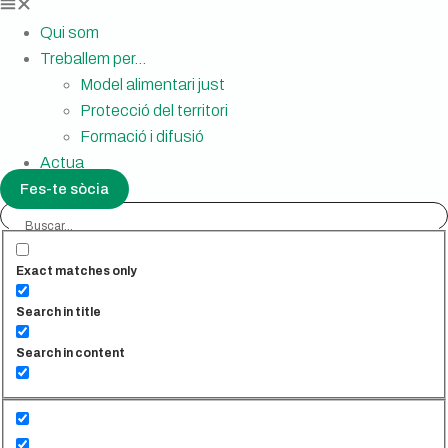
Qui som
Treballem per…
Model alimentari just
Protecció del territori
Formació i difusió
Actua
Fes-te sòcia
Exact matches only
Search in title
Search in content