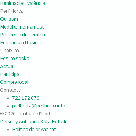
Benimaclet, València
Per l´Horta
Qui som
Model alimentari just
Protecció del territori
Formació i difusió
Uneix-te
Fes-te soci/a
Actua
Participa
Compra local
Contacte
722 172 079
perlhorta@perlhorta.info
© 2026 – Futur de l’Horta –
Disseny web per a Xufa Estudi
Política de privacitat