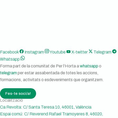
Campanya d’al·legacions.S’oposem a la
Turistificació de l’horta de la ciutat de València.
XVI Universitat d’Estiu de l’Horta. Obertes
inscripcions!
MERCAT EXTRAORDINARI DE LA CEBA I LA CREÏLLA
Facebook
Instagram
Youtube
X-twitter
Telegram
Whatsapp
Forma part de la comunitat de Per l’Horta a
whatsapp
o
telegram
per estar assabentada de totes les accions,
formacions, activitats o esdeveniments que organitzem.
Fes-te soci/a!
Localització
Ca Revolta: C/ Santa Teresa 10, 46001, València
Espai comú: C/ Reverend Rafael Tramoyeres 8, 46020,