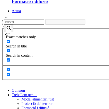
Formació i difusió
Actua
Exact matches only
Search in title
Search in content
Qui som
Treballem per…
Model alimentari just
Protecció del territori
Formació i difusió