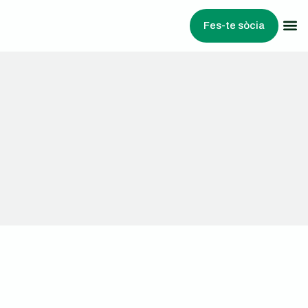
Fes-te sòcia
Treballem