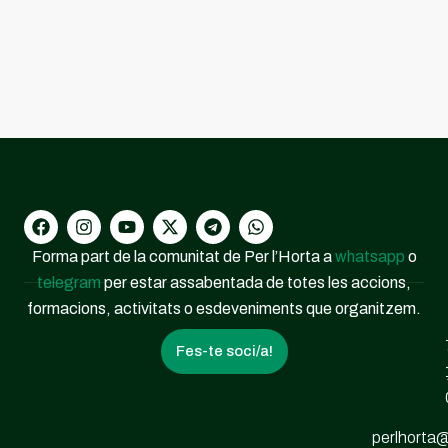
Forma part de la comunitat de Per l’Horta a
whatsapp
o
telegram
per estar assabentada de totes les accions,
formacions, activitats o esdeveniments que organitzem.
Fes-te soci/a!
perlhorta@