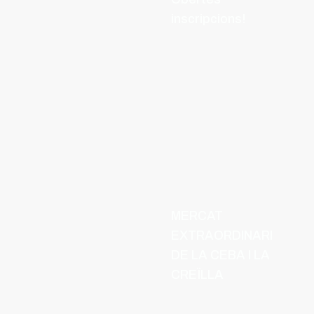
inscripcions!
MERCAT
EXTRAORDINARI
DE LA CEBA I LA
CREÏLLA