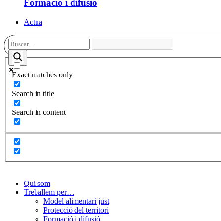
Formació i difusió
Actua
Exact matches only
Search in title
Search in content
Qui som
Treballem per…
Model alimentari just
Protecció del territori
Formació i difusió