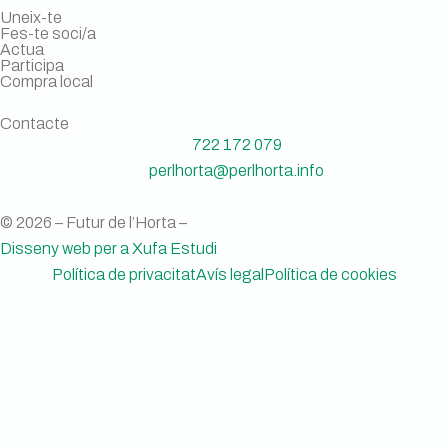
Uneix-te
Fes-te soci/a
Actua
Participa
Compra local
Contacte
722 172 079
perlhorta@perlhorta.info
© 2026 – Futur de l’Horta –
Disseny web per a Xufa Estudi
Política de privacitat
Avís legal
Política de cookies