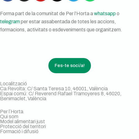
Forma part de la comunitat de Per l’Horta a
whatsapp
o
telegram
per estar assabentada de totes les accions,
formacions, activitats o esdeveniments que organitzem.
Fes-te soci/a!
Localització
Ca Revolta: C/ Santa Teresa 10, 46001, València
Espai comú: C/ Reverend Rafael Tramoyeres 8, 46020,
Benimaclet, València
Per l´Horta
Qui som
Model alimentari just
Protecció del territori
Formació i difusió