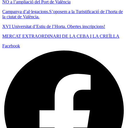
NO a l’ampliació del Port de València
Campanya d’al·legacions.S’oposem a la Turistificació de l’horta de
la ciutat de València.
XVI Universitat d’Estiu de l’Horta. Obertes inscripcions!
MERCAT EXTRAORDINARI DE LA CEBA I LA CREÏLLA
Facebook