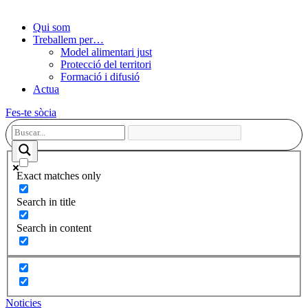
Qui som
Treballem per…
Model alimentari just
Protecció del territori
Formació i difusió
Actua
Fes-te sòcia
Exact matches only
Search in title
Search in content
Noticies