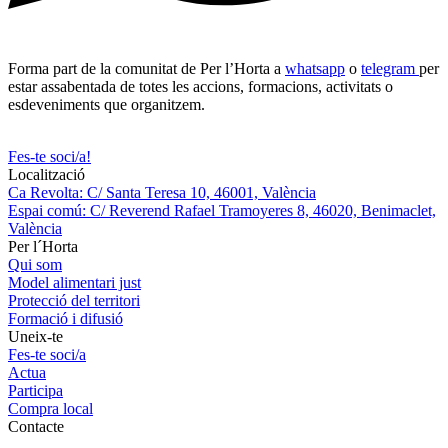
Forma part de la comunitat de Per l’Horta a
whatsapp
o
telegram
per
estar assabentada de totes les accions, formacions, activitats o
esdeveniments que organitzem.
Fes-te soci/a!
Localització
Ca Revolta: C/ Santa Teresa 10, 46001, València
Espai comú: C/ Reverend Rafael Tramoyeres 8, 46020, Benimaclet,
València
Per l´Horta
Qui som
Model alimentari just
Protecció del territori
Formació i difusió
Uneix-te
Fes-te soci/a
Actua
Participa
Compra local
Contacte