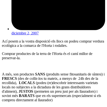
diciembre 2, 2007
Ací posem a la vostra disposició els llocs on podeu comprar verdura
ecològica a la comarca de l'Horta i rodalies.
Comprar productes de la terra de l'Horta és el camí millor de
preservar-la.
A més, son productes
SANS
(produïts sense fitosanitaris de síntesi) i
FRESCS
(des de collir-los tu mateix, a menys de 24h des de la
recollida),
LOCALS
(podeu (re)descobrir­ interessants varietats
locals no subjectes a la dictadura de les grans distribuïdores
d'aliment),
JUSTOS
(permeten un preu just per als llauradors) i
sovint més
BARATS
que en els supermercats (especialment si els
compreu directament al llaurador)