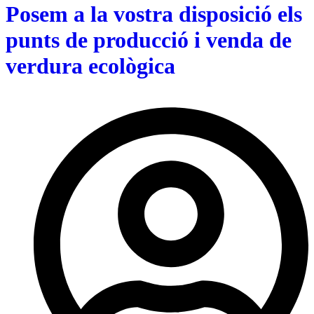
Posem a la vostra disposició els
punts de producció i venda de
verdura ecològica