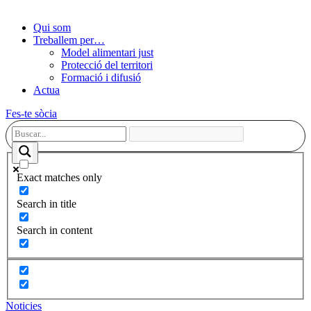
Qui som
Treballem per…
Model alimentari just
Protecció del territori
Formació i difusió
Actua
Fes-te sòcia
Exact matches only
Search in title
Search in content
Noticies