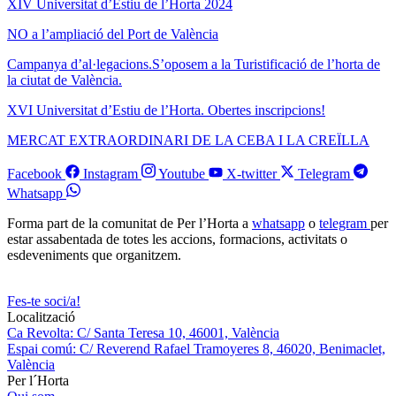
XIV Universitat d’Estiu de l’Horta 2024
NO a l’ampliació del Port de València
Campanya d’al·legacions.S’oposem a la Turistificació de l’horta de
la ciutat de València.
XVI Universitat d’Estiu de l’Horta. Obertes inscripcions!
MERCAT EXTRAORDINARI DE LA CEBA I LA CREÏLLA
Facebook
Instagram
Youtube
X-twitter
Telegram
Whatsapp
Forma part de la comunitat de Per l’Horta a
whatsapp
o
telegram
per
estar assabentada de totes les accions, formacions, activitats o
esdeveniments que organitzem.
Fes-te soci/a!
Localització
Ca Revolta: C/ Santa Teresa 10, 46001, València
Espai comú: C/ Reverend Rafael Tramoyeres 8, 46020, Benimaclet,
València
Per l´Horta