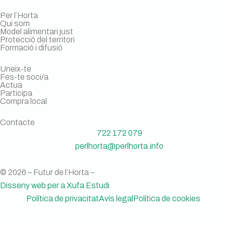
Per l´Horta
Qui som
Model alimentari just
Protecció del territori
Formació i difusió
Uneix-te
Fes-te soci/a
Actua
Participa
Compra local
Contacte
722 172 079
perlhorta@perlhorta.info
© 2026 – Futur de l’Horta –
Disseny web per a Xufa Estudi
Política de privacitat
Avís legal
Política de cookies