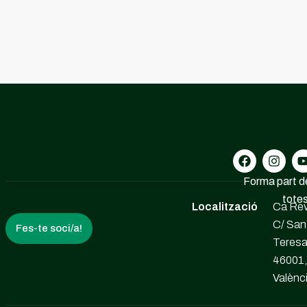
Forma part de
totes
Localització
Ca Rev
C/ San
Fes-te soci/a!
Teresa
46001,
Valènc