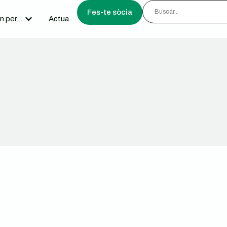
Fes-te sòcia
 per...
Actua