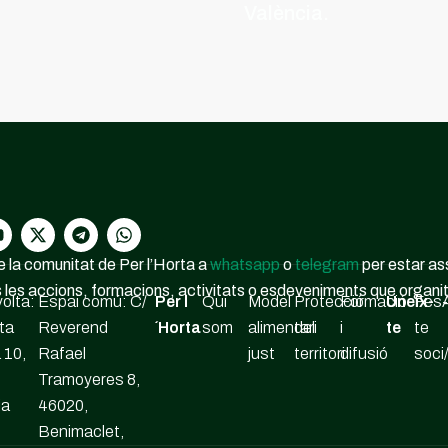
València.
 la comunitat de Per l’Horta a
whatsapp
o
telegram
per estar a
 les accions, formacions, activitats o esdeveniments que organ
olta:
Espai comú: C/
Per l
Qui
Model
Protecció
Formació
Uneix-
Fes
ta
Reverend
´Horta
som
alimentari
del
i
te
te
 10,
Rafael
just
territori
difusió
soci
Tramoyeres 8,
ia
46020,
Benimaclet,