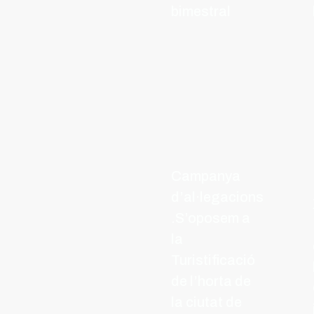
bimestral
Campanya
d’al·legacions
.S’oposem a
la
Turistificació
de l’horta de
la ciutat de