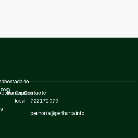
ssabentada de
itzem.
-
Actua
Participa
Compra
Contacte
local
722 172 079
/a
perlhorta@perlhorta.info