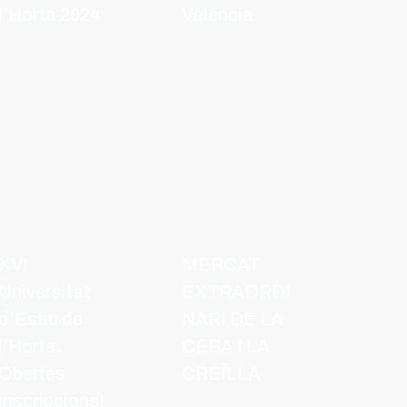
l’Horta 2024
València
XVI
MERCAT
Universitat
EXTRAORDI
d’Estiu de
NARI DE LA
l’Horta.
CEBA I LA
Obertes
CREÏLLA
inscripcions!