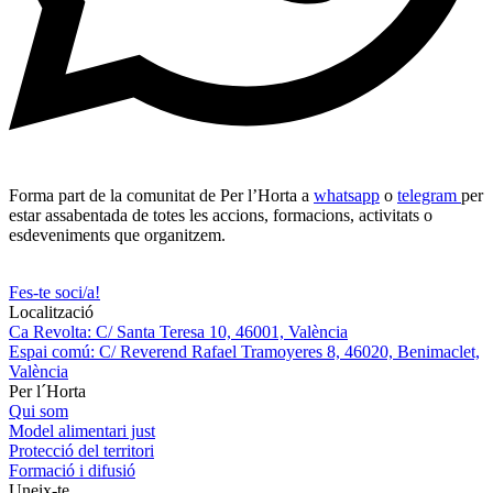
Forma part de la comunitat de Per l’Horta a
whatsapp
o
telegram
per
estar assabentada de totes les accions, formacions, activitats o
esdeveniments que organitzem.
Fes-te soci/a!
Localització
Ca Revolta: C/ Santa Teresa 10, 46001, València
Espai comú: C/ Reverend Rafael Tramoyeres 8, 46020, Benimaclet,
València
Per l´Horta
Qui som
Model alimentari just
Protecció del territori
Formació i difusió
Uneix-te