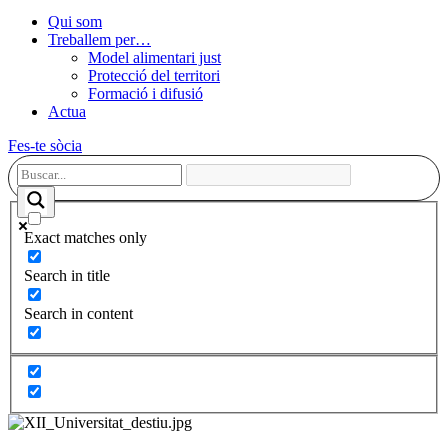
Qui som
Treballem per…
Model alimentari just
Protecció del territori
Formació i difusió
Actua
Fes-te sòcia
Exact matches only
Search in title
Search in content